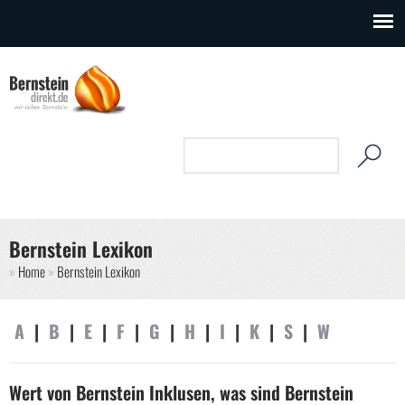
Direkt zum Inhalt
Suchformular
Suche
Bernstein Lexikon
Sie sind hier
Home
Bernstein Lexikon
A
|
B
|
E
|
F
|
G
|
H
|
I
|
K
|
S
|
W
Wert von Bernstein Inklusen, was sind Bernstein