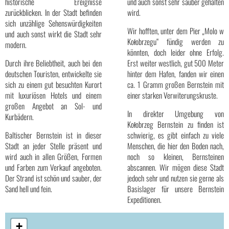
historische Ereignisse
und auch sonst sehr sauber gehalten
zurückblicken. In der Stadt befinden
wird.
sich unzählige Sehenswürdigkeiten
Wir hofften, unter dem Pier „Molo w
und auch sonst wirkt die Stadt sehr
Kołobrzegu“ fündig werden zu
modern.
könnten, doch leider ohne Erfolg.
Durch ihre Beliebtheit, auch bei den
Erst weiter westlich, gut 500 Meter
deutschen Touristen, entwickelte sie
hinter dem Hafen, fanden wir einen
sich zu einem gut besuchten Kurort
ca. 1 Gramm großen Bernstein mit
mit luxuriösen Hotels und einem
einer starken Verwiterungskruste.
großen Angebot an Sol- und
In direkter Umgebung von
Kurbädern.
Kołobrzeg Bernstein zu finden ist
Baltischer Bernstein ist in dieser
schwierig, es gibt einfach zu viele
Stadt an jeder Stelle präsent und
Menschen, die hier den Boden nach,
wird auch in allen Größen, Formen
noch so kleinen, Bernsteinen
und Farben zum Verkauf angeboten.
abscannen. Wir mögen diese Stadt
Der Strand ist schön und sauber, der
jedoch sehr und nutzen sie gerne als
Sand hell und fein.
Basislager für unsere Bernstein
Expeditionen.
+