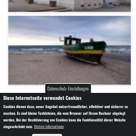
Datenschutz-Einstellungen
Diese Internetseite verwendet Cookies
Cookies dienen dazu, unser Angebot nutzerfreundlicher, effektiver und sicherer zu
Copyright © 2014-2025 Bernsteindirekt.de – wir lieben Bernstein!
machen. Es sind kleine Textdateien, die vom Browser auf Ihrem Rechner abgelegt
werden. Bei der Deaktivierung von Cookies kann die Funktionalität dieser Website
Alle Texte und Bilder sind urheberrechtlich geschützt und dürfen nur mit
Weitere Informationen
eingeschränkt sein.
Genehmigung des Autors verwendet werden.