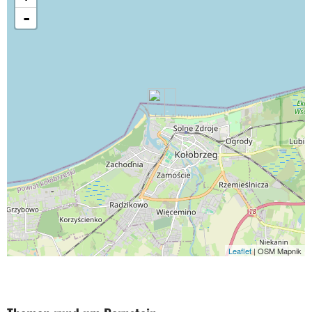
-
Leaflet
| OSM Mapnik