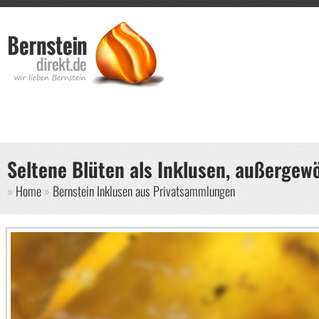
Direkt zum Inhalt
Such
Suche
Seltene Blüten als Inklusen, außergewö
Sie sind hier
Home
Bernstein Inklusen aus Privatsammlungen