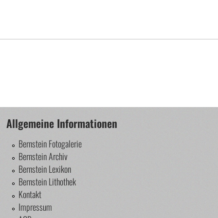
Allgemeine Informationen
Bernstein Fotogalerie
Bernstein Archiv
Bernstein Lexikon
Bernstein Lithothek
Kontakt
Impressum