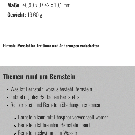
Maße:
46,99 x 37,42 x 19,1
Gewicht:
19,60 g
Hinweis: Messfehler, Irrtümer und Änderungen vorbehalten.
Themen rund um Bernstein
Was ist Bernstein, woraus besteht Bernstein
Entstehung des Baltischen Bernsteins
Rohbernstein und Bernsteinfälschungen erkennen
Bernstein kann mit Phosphor verwechselt werden
Bernstein ist brennbar, Bernstein brennt
Bernstein schwimmt im Wasser