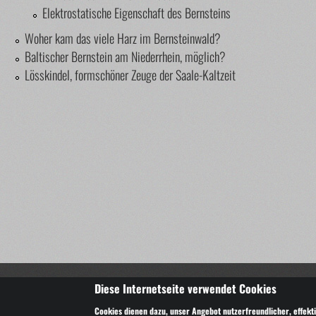
Elektrostatische Eigenschaft des Bernsteins
Woher kam das viele Harz im Bernsteinwald?
Baltischer Bernstein am Niederrhein, möglich?
Lösskindel, formschöner Zeuge der Saale-Kaltzeit
Copyright © 2014-2025 Bernsteindirekt.de – wir lieben Ber
Diese Internetseite verwendet Cookies
Alle Texte und Bilder sind urheberrechtlich geschützt und dürfen nur m
Cookies dienen dazu, unser Angebot nutzerfreundlicher, effekti