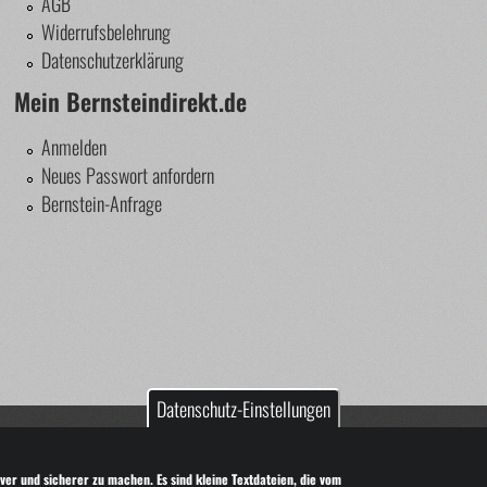
AGB
Widerrufsbelehrung
Datenschutzerklärung
Mein Bernsteindirekt.de
Anmelden
Neues Passwort anfordern
Bernstein-Anfrage
Datenschutz-Einstellungen
nstein!
it Genehmigung des Autors verwendet werden.
ver und sicherer zu machen. Es sind kleine Textdateien, die vom