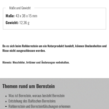
Maße und Gewicht
Maße:
43 x 38 x 15
Gewicht:
12,36 g
Da es sich beim Rohbernstein um ein Naturprodukt handelt, können Unebenheiten und
Risse nicht ausgeschlossen werden.
Hinweis: Messfehler, Irrtümer und Änderungen vorbehalten.
Themen rund um Bernstein
Was ist Bernstein, woraus besteht Bernstein
Entstehung des Baltischen Bernsteins
Rohbernstein und Bernsteinfälschungen erkennen