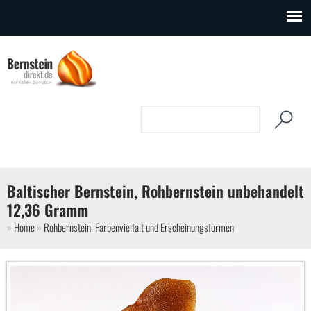
Direkt zum Inhalt
Suchformular
Suche
Baltischer Bernstein, Rohbernstein unbehandelt
12,36 Gramm
Sie sind hier
Home
Rohbernstein, Farbenvielfalt und Erscheinungsformen