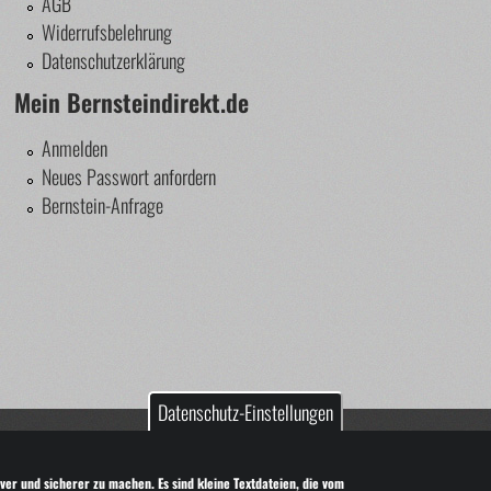
AGB
Widerrufsbelehrung
Datenschutzerklärung
Mein Bernsteindirekt.de
Anmelden
Neues Passwort anfordern
Bernstein-Anfrage
Datenschutz-Einstellungen
nstein!
it Genehmigung des Autors verwendet werden.
ver und sicherer zu machen. Es sind kleine Textdateien, die vom