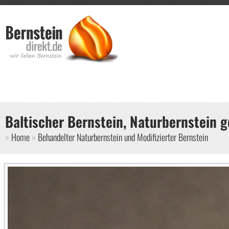
Direkt zum Inhalt
Such
Suche
Baltischer Bernstein, Naturbernstein g
Sie sind hier
Home
Behandelter Naturbernstein und Modifizierter Bernstein