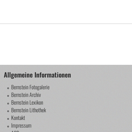
Allgemeine Informationen
Bernstein Fotogalerie
Bernstein Archiv
Bernstein Lexikon
Bernstein Lithothek
Kontakt
Impressum