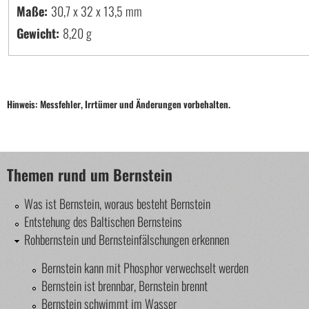
Maße:
30,7 x 32 x 13,5
Gewicht:
8,20 g
Hinweis: Messfehler, Irrtümer und Änderungen vorbehalten.
Themen rund um Bernstein
Was ist Bernstein, woraus besteht Bernstein
Entstehung des Baltischen Bernsteins
Rohbernstein und Bernsteinfälschungen erkennen
Bernstein kann mit Phosphor verwechselt werden
Bernstein ist brennbar, Bernstein brennt
Bernstein schwimmt im Wasser