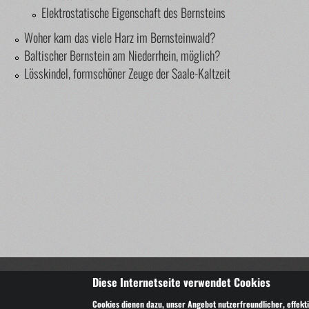
Elektrostatische Eigenschaft des Bernsteins
Woher kam das viele Harz im Bernsteinwald?
Baltischer Bernstein am Niederrhein, möglich?
Lösskindel, formschöner Zeuge der Saale-Kaltzeit
Copyright © 2014-2025 Bernsteindirekt.de – wir lieben Ber
Diese Internetseite verwendet Cookies
Alle Texte und Bilder sind urheberrechtlich geschützt und dürfen nur m
Cookies dienen dazu, unser Angebot nutzerfreundlicher, effekti