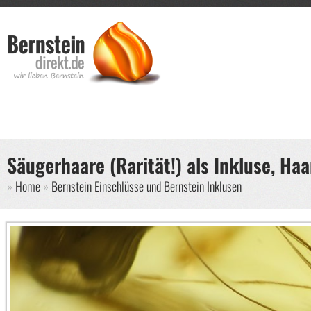
Direkt zum Inhalt
Such
Suche
Säugerhaare (Rarität!) als Inkluse, Ha
Sie sind hier
Home
Bernstein Einschlüsse und Bernstein Inklusen