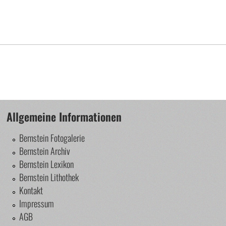
Allgemeine Informationen
Bernstein Fotogalerie
Bernstein Archiv
Bernstein Lexikon
Bernstein Lithothek
Kontakt
Impressum
AGB