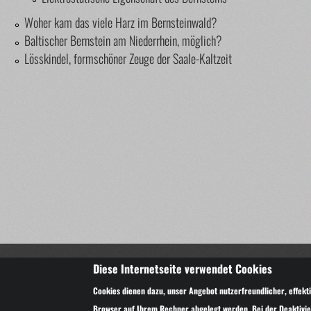
Woher kam das viele Harz im Bernsteinwald?
Baltischer Bernstein am Niederrhein, möglich?
Lösskindel, formschöner Zeuge der Saale-Kaltzeit
Copyright © 2014-2025 Bernsteindirekt.de – wir lieben Ber
Diese Internetseite verwendet Cookies
Alle Texte und Bilder sind urheberrechtlich geschützt und dürfen nur m
Cookies dienen dazu, unser Angebot nutzerfreundlicher, effekti
Browser auf Ihrem Rechner abgelegt werden. Bei der Deaktivier