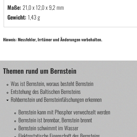
Maße:
21,0 x 12,0 x 9,2
Gewicht:
1,43 g
Hinweis: Messfehler, Irrtümer und Änderungen vorbehalten.
Themen rund um Bernstein
Was ist Bernstein, woraus besteht Bernstein
Entstehung des Baltischen Bernsteins
Rohbernstein und Bernsteinfälschungen erkennen
Bernstein kann mit Phosphor verwechselt werden
Bernstein ist brennbar, Bernstein brennt
Bernstein schwimmt im Wasser
Elektrostatische Eigenschaft des Bernsteins