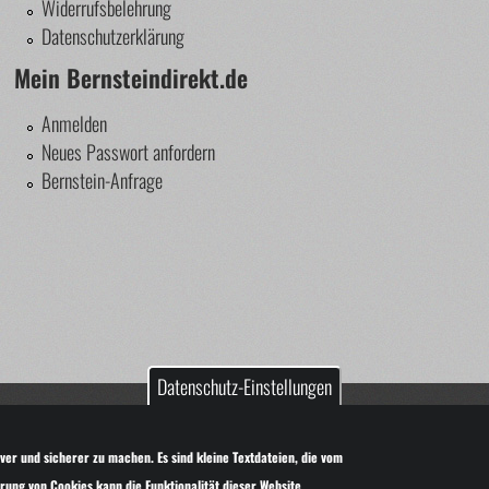
Widerrufsbelehrung
Datenschutzerklärung
Mein Bernsteindirekt.de
Anmelden
Neues Passwort anfordern
Bernstein-Anfrage
Datenschutz-Einstellungen
nstein!
it Genehmigung des Autors verwendet werden.
ver und sicherer zu machen. Es sind kleine Textdateien, die vom
ung von Cookies kann die Funktionalität dieser Website