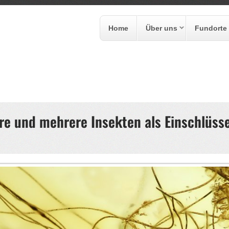
Home
Über uns
Fundorte
formular
are und mehrere Insekten als Einschlüss