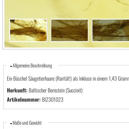
Ausblenden
Allgemeine Beschreibung
Ein Büschel Säugetierhaare (Rarität!) als Inkluse in einem 1,43 Gra
Herkunft:
Baltischer Bernstein (Succinit)
Artikelnummer:
BI2301023
Ausblenden
Maße und Gewicht