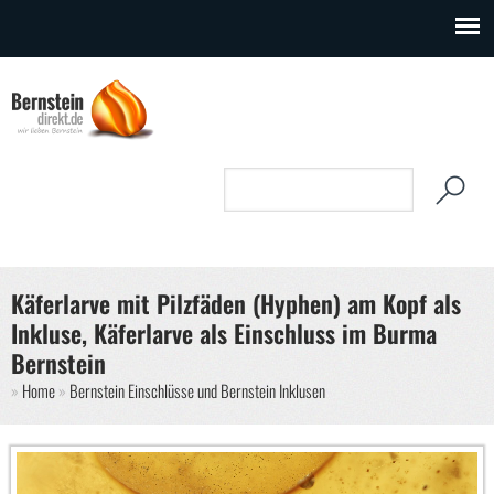
Direkt zum Inhalt
Suchformular
Suche
Käferlarve mit Pilzfäden (Hyphen) am Kopf als
Inkluse, Käferlarve als Einschluss im Burma
Bernstein
Sie sind hier
Home
Bernstein Einschlüsse und Bernstein Inklusen