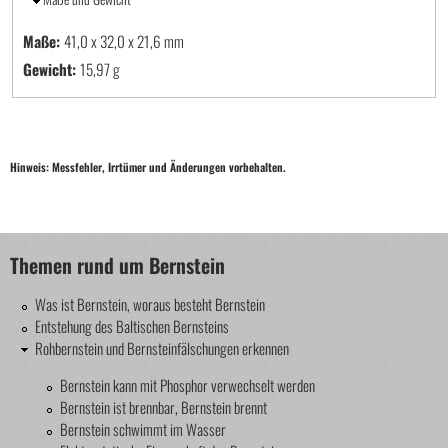
Maße:
41,0 x 32,0 x 21,6
Gewicht:
15,97 g
Hinweis: Messfehler, Irrtümer und Änderungen vorbehalten.
Themen rund um Bernstein
Was ist Bernstein, woraus besteht Bernstein
Entstehung des Baltischen Bernsteins
Rohbernstein und Bernsteinfälschungen erkennen
Bernstein kann mit Phosphor verwechselt werden
Bernstein ist brennbar, Bernstein brennt
Bernstein schwimmt im Wasser