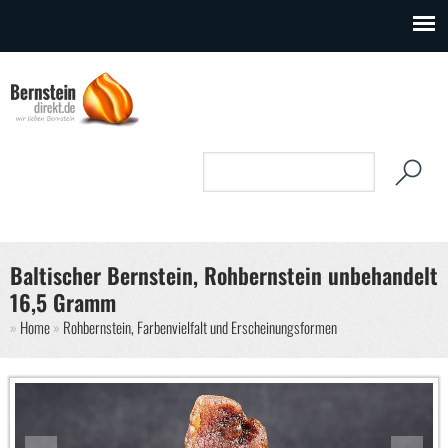
Direkt zum Inhalt
Suchformular
Suche
Baltischer Bernstein, Rohbernstein unbehandelt
16,5 Gramm
Sie sind hier
Home
Rohbernstein, Farbenvielfalt und Erscheinungsformen