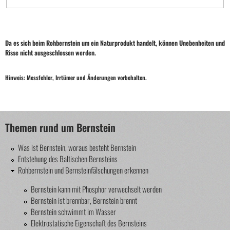
Da es sich beim Rohbernstein um ein Naturprodukt handelt, können Unebenheiten und
Risse nicht ausgeschlossen werden.
Hinweis: Messfehler, Irrtümer und Änderungen vorbehalten.
Themen rund um Bernstein
Was ist Bernstein, woraus besteht Bernstein
Entstehung des Baltischen Bernsteins
Rohbernstein und Bernsteinfälschungen erkennen
Bernstein kann mit Phosphor verwechselt werden
Bernstein ist brennbar, Bernstein brennt
Bernstein schwimmt im Wasser
Elektrostatische Eigenschaft des Bernsteins