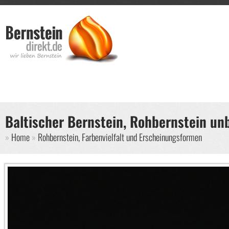
Direkt zum Inhalt
Such
Suche
Baltischer Bernstein, Rohbernstein un
Sie sind hier
Home
Rohbernstein, Farbenvielfalt und Erscheinungsformen