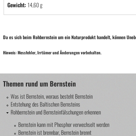
Gewicht:
14,60 g
Da es sich beim Rohbernstein um ein Naturprodukt handelt, können Uneb
Hinweis: Messfehler, Irrtümer und Änderungen vorbehalten.
Themen rund um Bernstein
Was ist Bernstein, woraus besteht Bernstein
Entstehung des Baltischen Bernsteins
Rohbernstein und Bernsteinfälschungen erkennen
Bernstein kann mit Phosphor verwechselt werden
Bernstein ist brennbar, Bernstein brennt