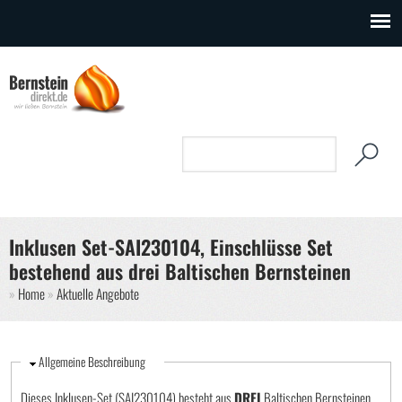
Direkt zum Inhalt
Suchformular
Suche
Inklusen Set-SAI230104, Einschlüsse Set
bestehend aus drei Baltischen Bernsteinen
Sie sind hier
Home
Aktuelle Angebote
Ausblenden
Allgemeine Beschreibung
Dieses Inklusen-Set (SAI230104) besteht aus
DREI
Baltischen Bernsteinen,