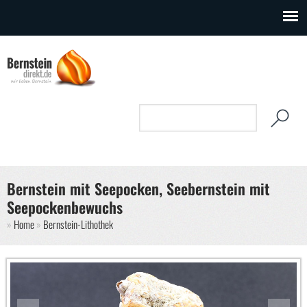
Direkt zum Inhalt
Suchformular
Suche
Bernstein mit Seepocken, Seebernstein mit
Seepockenbewuchs
Sie sind hier
Home
Bernstein-Lithothek