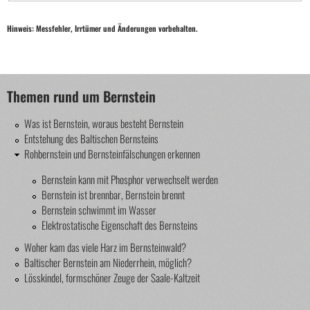
Hinweis: Messfehler, Irrtümer und Änderungen vorbehalten.
Themen rund um Bernstein
Was ist Bernstein, woraus besteht Bernstein
Entstehung des Baltischen Bernsteins
Rohbernstein und Bernsteinfälschungen erkennen
Bernstein kann mit Phosphor verwechselt werden
Bernstein ist brennbar, Bernstein brennt
Bernstein schwimmt im Wasser
Elektrostatische Eigenschaft des Bernsteins
Woher kam das viele Harz im Bernsteinwald?
Baltischer Bernstein am Niederrhein, möglich?
Lösskindel, formschöner Zeuge der Saale-Kaltzeit