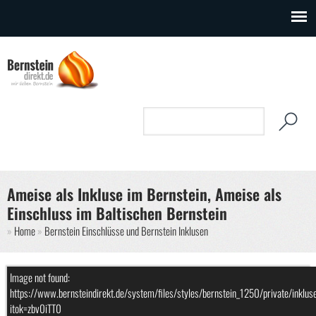
Direkt zum Inhalt
Suchformular
Suche
Ameise als Inkluse im Bernstein, Ameise als
Einschluss im Baltischen Bernstein
Sie sind hier
Home
Bernstein Einschlüsse und Bernstein Inklusen
Image not found:
https://www.bernsteindirekt.de/system/files/styles/bernstein_1250/priva
itok=zbv0iTT0