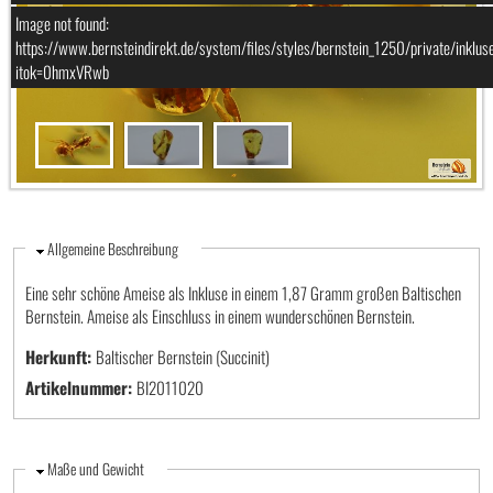
Image not found:
https://www.bernsteindirekt.de/system/files/styles/bernstein_1250/priva
itok=0hmxVRwb
Ausblenden
Allgemeine Beschreibung
Eine sehr schöne Ameise als Inkluse in einem 1,87 Gramm großen Baltischen
Bernstein. Ameise als Einschluss in einem wunderschönen Bernstein.
Herkunft:
Baltischer Bernstein (Succinit)
Artikelnummer:
BI2011020
Ausblenden
Maße und Gewicht