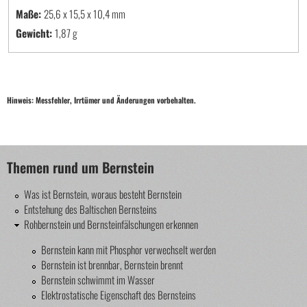
Maße:
25,6 x 15,5 x 10,4
Gewicht:
1,87 g
Hinweis: Messfehler, Irrtümer und Änderungen vorbehalten.
Themen rund um Bernstein
Was ist Bernstein, woraus besteht Bernstein
Entstehung des Baltischen Bernsteins
Rohbernstein und Bernsteinfälschungen erkennen
Bernstein kann mit Phosphor verwechselt werden
Bernstein ist brennbar, Bernstein brennt
Bernstein schwimmt im Wasser
Elektrostatische Eigenschaft des Bernsteins