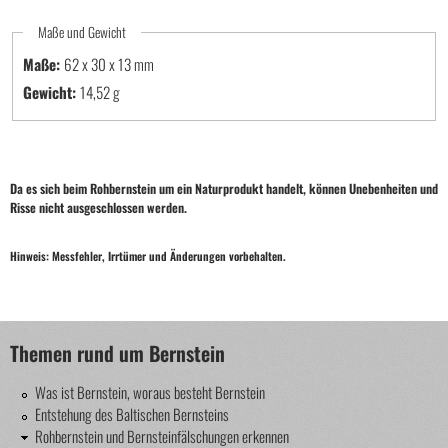
Maße und Gewicht
Maße:
62 x 30 x 13
Gewicht:
14,52 g
Da es sich beim Rohbernstein um ein Naturprodukt handelt, können Unebenheiten und
Risse nicht ausgeschlossen werden.
Hinweis: Messfehler, Irrtümer und Änderungen vorbehalten.
Themen rund um Bernstein
Was ist Bernstein, woraus besteht Bernstein
Entstehung des Baltischen Bernsteins
Rohbernstein und Bernsteinfälschungen erkennen