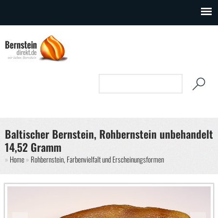
Direkt zum Inhalt
Suchformular
Suche
Baltischer Bernstein, Rohbernstein unbehandelt
14,52 Gramm
Sie sind hier
Home
Rohbernstein, Farbenvielfalt und Erscheinungsformen