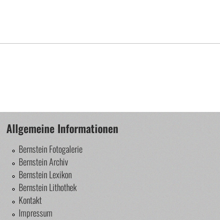
Allgemeine Informationen
Bernstein Fotogalerie
Bernstein Archiv
Bernstein Lexikon
Bernstein Lithothek
Kontakt
Impressum