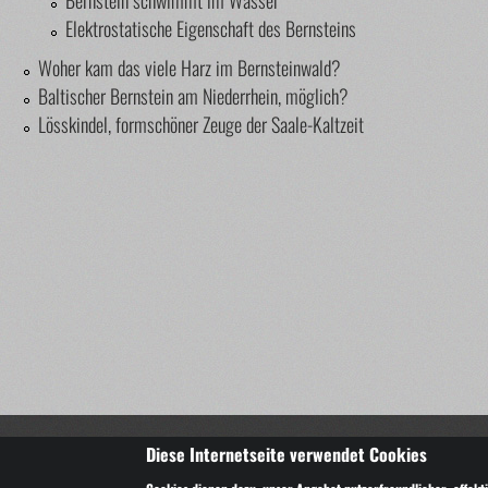
Bernstein schwimmt im Wasser
Elektrostatische Eigenschaft des Bernsteins
Woher kam das viele Harz im Bernsteinwald?
Baltischer Bernstein am Niederrhein, möglich?
Lösskindel, formschöner Zeuge der Saale-Kaltzeit
Copyright © 2014-2025 Bernsteindirekt.de – wir lieben Ber
Diese Internetseite verwendet Cookies