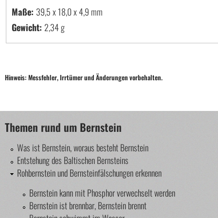
Maße:
39,5 x 18,0 x 4,9
Gewicht:
2,34 g
Hinweis: Messfehler, Irrtümer und Änderungen vorbehalten.
Themen rund um Bernstein
Was ist Bernstein, woraus besteht Bernstein
Entstehung des Baltischen Bernsteins
Rohbernstein und Bernsteinfälschungen erkennen
Bernstein kann mit Phosphor verwechselt werden
Bernstein ist brennbar, Bernstein brennt