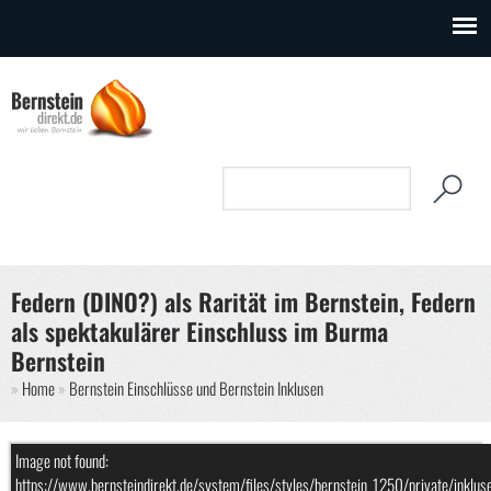
Direkt zum Inhalt
Suchformular
Suche
Federn (DINO?) als Rarität im Bernstein, Federn
als spektakulärer Einschluss im Burma
Bernstein
Sie sind hier
Home
Bernstein Einschlüsse und Bernstein Inklusen
Image not found:
https://www.bernsteindirekt.de/system/files/styles/bernstein_1250/priv