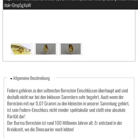
itok=Omp5gXuW
Ausblenden
Allgemeine Beschreibung
Federn gehören zu den seltensten Bernstein Einschlüssen überhaupt und sind
deshalb nicht nur bei den Inklusen-Sammlern sehr begehrt. Auch wenn der
Bernstein mit nur 0,07 Gramm zu den kleinsten in unserer Sammlung gehört,
ist sein Federn-Einschluss nicht minder spektakulär und stellt eine absolute
Rarität dar!
Der Burma Bernstein ist rund 100 Millionen Jahren alt. Er entstand in der
Kreidezeit, wo die Dinosaurier noch lebten!