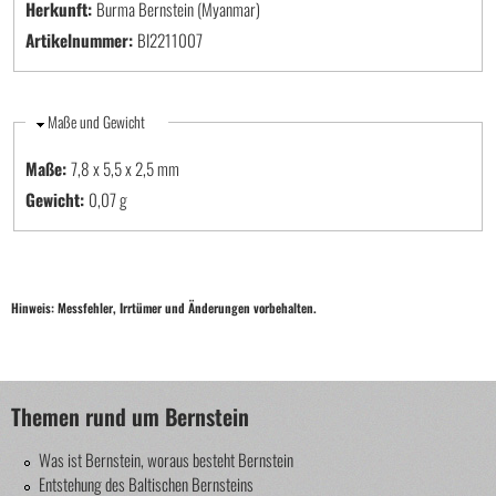
Herkunft:
Burma Bernstein (Myanmar)
Artikelnummer:
BI2211007
Ausblenden
Maße und Gewicht
Maße:
7,8 x 5,5 x 2,5
Gewicht:
0,07 g
Hinweis: Messfehler, Irrtümer und Änderungen vorbehalten.
Themen rund um Bernstein
Was ist Bernstein, woraus besteht Bernstein
Entstehung des Baltischen Bernsteins